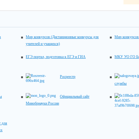
в
Мир конкурсов (Дистанционные конкурсы для
Мир конкурсов
учителей и учащихся)
ЕГЭ портал, подготовка к ЕГЭ и ГИА
МКУ УО ГО Бо
Росреестр
службы
вы
Официальный сайт
Минобрнауки России
 для
ях