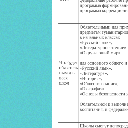
федеральные рабочие п
программа формирован
программа коррекцион
Обязательными для при
предметам гуманитарног
в начальных классах
«Русский язык»,
«Литературное чтение»
«Окружающий мир»
Что будет
для основного общего и
обязатель
«Русский язык»,
ным для
«Литература»,
всех
«История»,
школ
«Обществознание»,
«География»
«Основы безопасности 
Обязательной к выполне
воспитания, и федерал
Школы смогут непосред