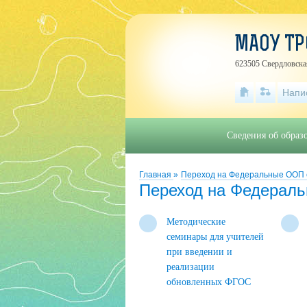
МАОУ ТР
623505 Свердловская
Напи
Сведения об образ
Главная
»
Переход на Федеральные ООП с 
Переход на Федеральн
Методические
семинары для учителей
при введении и
реализации
обновленных ФГОС