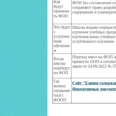
Как
ФОП без составления с
будут
сохраняют право разраб
применя
содержание и планируе
ть ФОП
Что будет
Школы вправе перераспр
с
изучение учебных предм
углублен
изучения иных учебных 
ным
углубленного изучения
обучение
м
Переход школ на ФОП з
Когда
привести ООП в соответ
школы
закон от 24.09.2022 № 
перейдут
на ФОП
Где
Сайт "Единое содержа
можно
Нормативные докуме
ознакоми
ться с
ФООП