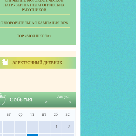
СНИЖЕНИЕ БЮРОКРАТИЧЕСКОЙ
НАГРУЗКИ НА ПЕДАГОГИЧЕСКИХ
РАБОТНИКОВ
ОЗДОРОВИТЕЛЬНАЯ КАМПАНИЯ 2026
ТОР «МОЯ ШКОЛА»
ЭЛЕКТРОННЫЙ ДНЕВНИК
Август
События
вт
ср
чт
пт
сб
вс
1
2