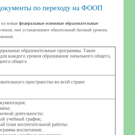
документы по переходу на ФООП
т на новые
федеральные основные образовательные
чения, они устанавливают обязательный базовый уровень
ования.
ральные образовательные программы. Такие
для каждого уровня образования: начального общего,
днего общего
овательного пространства во всей стране
окументация:
ланы;
очной деятельности;
ый учебный график;
ый план воспитательной работы;
ограмма воспитания;