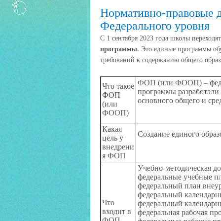
Нормативно-правовые 
Федерального уровня
С 1 сентября 2023 года школы переходя
программы.
Это единые программы обу
требований к содержанию общего образ
ФОП (или ФООП) – феде
Что такое
программы разработали 
ФОП
основного общего и сре
(или
ФООП)
Какая
Создание единого образ
цель у
внедрени
я ФОП
Учебно-методическая д
федеральные учебные п
федеральный план внеур
федеральный календарн
Что
федеральный календарн
входит в
федеральная рабочая пр
ФОП