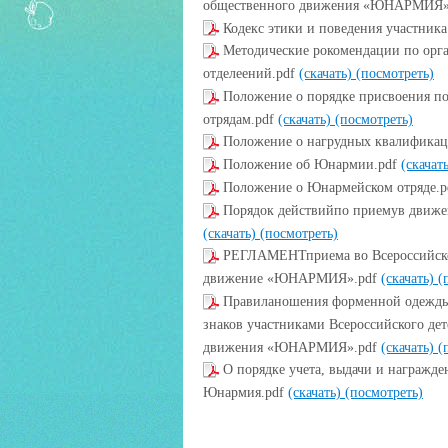
общественного движения «ЮНАРМИЯ»
Кодекс этики и поведения участника
Методические рокомендации по орг
отделеений.pdf
(скачать)
(посмотреть)
Положение о порядке присвоения п
отрядам.pdf
(скачать)
(посмотреть)
Положение о нагрудных квалификац
Положение об Юнармии.pdf
(скачат
Положение о Юнармейском отряде.
Порядок действийпо приемув движ
(скачать)
(посмотреть)
РЕГЛАМЕНТприема во Всероссийское
движение «ЮНАРМИЯ».pdf
(скачать)
(
Правиланошения форменной одежды, 
знаков участниками Всероссийского де
движения «ЮНАРМИЯ».pdf
(скачать)
(
О порядке учета, выдачи и награжд
Юнармия.pdf
(скачать)
(посмотреть)