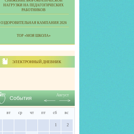
СНИЖЕНИЕ БЮРОКРАТИЧЕСКОЙ
НАГРУЗКИ НА ПЕДАГОГИЧЕСКИХ
РАБОТНИКОВ
ОЗДОРОВИТЕЛЬНАЯ КАМПАНИЯ 2026
ТОР «МОЯ ШКОЛА»
ЭЛЕКТРОННЫЙ ДНЕВНИК
Август
События
вт
ср
чт
пт
сб
вс
1
2