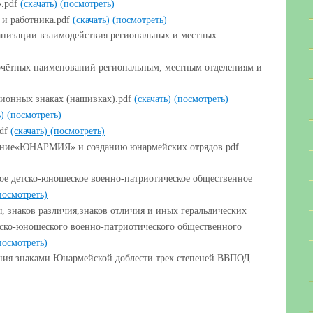
.pdf
(скачать)
(посмотреть)
 и работника.pdf
(скачать)
(посмотреть)
анизации взаимодействия региональных и местных
очётных наименований региональным, местным отделениям и
ионных знаках (нашивках).pdf
(скачать)
(посмотреть)
ь)
(посмотреть)
pdf
(скачать)
(посмотреть)
ение«ЮНАРМИЯ» и созданию юнармейских отрядов.pdf
 детско-юношеское военно-патриотическое общественное
посмотреть)
знаков различия,знаков отличия и иных геральдических
тско-юношеского военно-патриотического общественного
посмотреть)
ения знаками Юнармейской доблести трех степеней ВВПОД