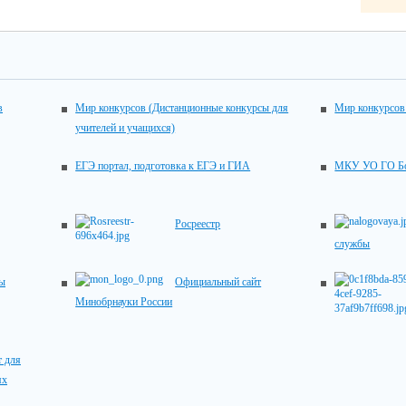
в
Мир конкурсов (Дистанционные конкурсы для
Мир конкурсов
учителей и учащихся)
ЕГЭ портал, подготовка к ЕГЭ и ГИА
МКУ УО ГО Бо
Росреестр
службы
вы
Официальный сайт
Минобрнауки России
 для
ях