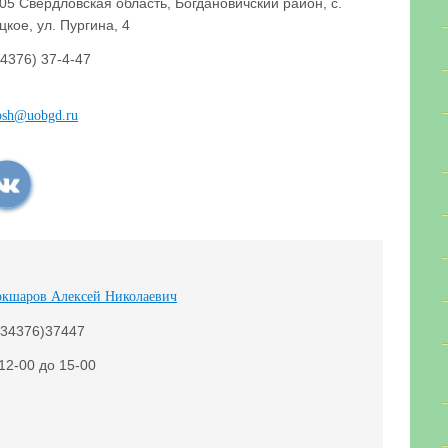
05 Свердловская область, Богдановичский район, с.
цкое, ул. Пургина, 4
34376) 37-4-47
osh@uobgd.ru
окшаров Алексей Николаевич
(34376)37447
 12-00 до 15-00