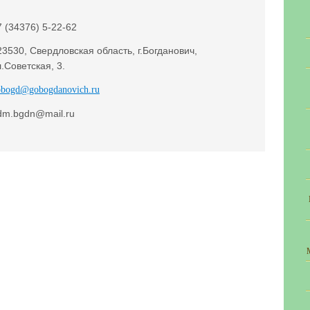
7 (34376) 5-22-62
23530, Свердловская область, г.Богданович,
л.Советская, 3.
obogd@gobogdanovich.ru
dm.bgdn@mail.ru