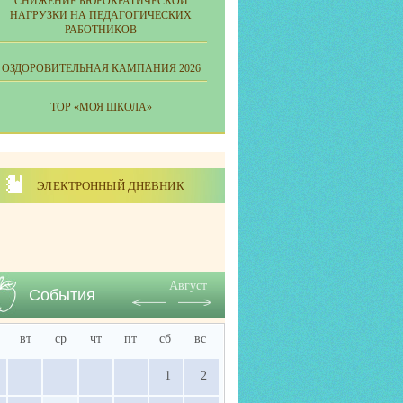
СНИЖЕНИЕ БЮРОКРАТИЧЕСКОЙ
НАГРУЗКИ НА ПЕДАГОГИЧЕСКИХ
РАБОТНИКОВ
ОЗДОРОВИТЕЛЬНАЯ КАМПАНИЯ 2026
ТОР «МОЯ ШКОЛА»
ЭЛЕКТРОННЫЙ ДНЕВНИК
Август
События
вт
ср
чт
пт
сб
вс
1
2