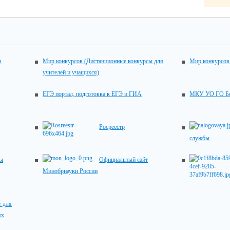
в
Мир конкурсов (Дистанционные конкурсы для
Мир конкурсов
учителей и учащихся)
ЕГЭ портал, подготовка к ЕГЭ и ГИА
МКУ УО ГО Бо
Росреестр
службы
вы
Официальный сайт
Минобрнауки России
 для
ях