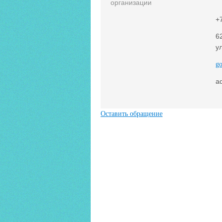
организации
+
6
у
g
a
Оставить обращение