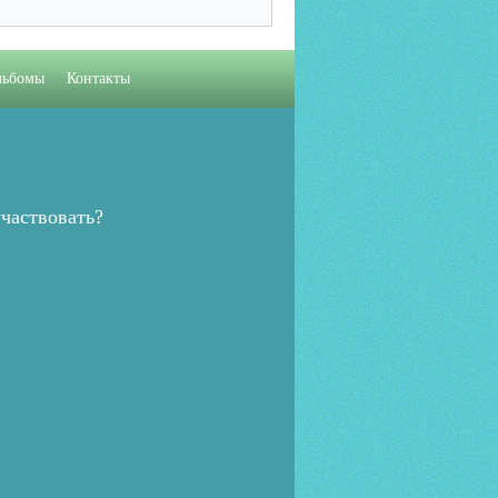
льбомы
Контакты
частвовать?