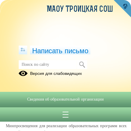
МАОУ ТРОИЦКАЯ СОШ
Написать письмо
ФГИС "МОЯ ШКОЛА"
Версия для слабовидящих
26.02.2025
Что такое платформа «Моя школа»
Сведения об образовательной организации
«Моя школа»
— образовательная платформа для учеников,
родителей и учителей. На ней можно получить доступ к цифровым
сервисам и учебным материалам. Платформа создана
Минпросвещения для реализации образовательных программ всех