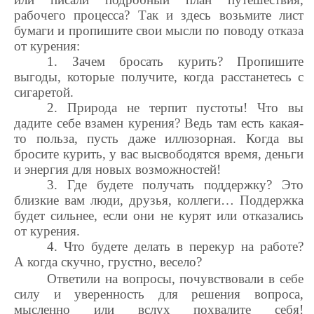
рабочего процесса?
Так и здесь в
озьмите лист
бумаги и пропишите свои мысли по поводу
отказа
от курения:
1. Зачем
бросать курить? Пропишите
выгоды, которые получите, когда расстанетесь с
сигаретой.
2.
Природа не терпит пустоты!
Что в
ы
дадите себе взамен курения? Ведь
там есть какая-
то польза
, пусть даже иллюзорная.
Когда вы
бросите курить, у в
ас высвободятся вр
емя, деньги
и энергия для новых
возможностей!
3.
Где будете получать поддержку?
Это
близкие вам люди, друзья, коллеги… Поддержка
будет сильнее, если они не курят или отказались
от курения.
4. Что
будете делать в перекур на работе?
А
когда скучно, грустно, весело?
Ответили на вопросы, почувствовали в себе
силу и уверенность для решения вопроса,
мысленно или вслух похвалите себя!