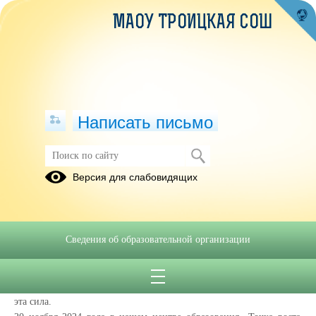
МАОУ ТРОИЦКАЯ СОШ
Написать письмо
20.11.24, игра по физике "Загадки
Версия для слабовидящих
физической силы"
20.11.2024
В мире существует множество физических сил, которые управляют
Сведения об образовательной организации
движением и взаимодействием предметов. Одна из таких
загадочных сил – гравитация. Мы ежедневно сталкиваемся с ее
проявлениями, но мало задумываемся о том, как сильна и быстра
эта сила.